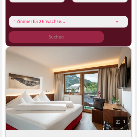
Belegung
1 Zimmer
für
2 Erwachsene
Suchen
DE
3