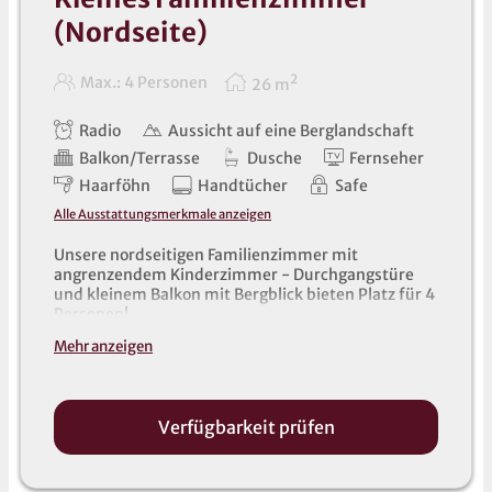
(Nordseite)
2
Max.: 4 Personen
26
m
Radio
Aussicht auf eine Berglandschaft
Balkon/Terrasse
Dusche
Fernseher
Haarföhn
Handtücher
Safe
Alle Ausstattungsmerkmale anzeigen
Unsere nordseitigen Familienzimmer mit
angrenzendem Kinderzimmer - Durchgangstüre
und kleinem Balkon mit Bergblick bieten Platz für 4
Personen!
Alle unsere Zimmer sind mit Badewanne
Mehr anzeigen
oder Dusche/WC, Fön, Telefon, Radio, Safe und
TV ausgestattet. Handtücher, Saunatücher und
Bademäntel liegen im Zimmer für Sie bereit (auch
für Kinder).
Verfügbarkeit prüfen
Kinder bis 2,99 Jahre sind Gast des Hauses.
Kinder bis 4,99 Jahre erhalten 70%
Reduktion