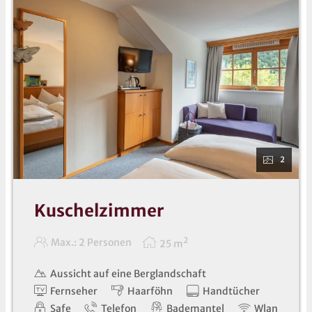
2
Kuschelzimmer
2
Max.: 2 Personen
25
m
Aussicht auf eine Berglandschaft
Fernseher
Haarföhn
Handtücher
Safe
Telefon
Bademantel
Wlan