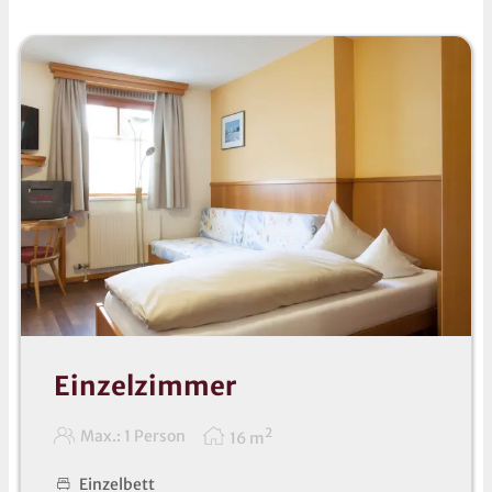
Einzelzimmer
2
Max.: 1 Person
16
m
Einzelbett