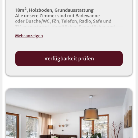
18m², Holzboden, Grundausstattung
Alle unsere Zimmer sind mit Badewanne
oder Dusche/WC, Fön, Telefon, Radio, Safe und
TV ausgestattet. Handtücher, Saunatücher und
Bademäntel liegen im Zimmer für Sie bereit (auch
Mehr anzeigen
für Kinder).
Verfügbarkeit prüfen