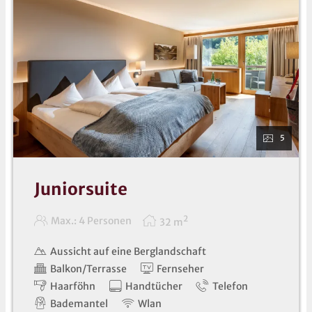
5
Juniorsuite
2
Max.: 4 Personen
32
m
Aussicht auf eine Berglandschaft
Balkon/Terrasse
Fernseher
Haarföhn
Handtücher
Telefon
Bademantel
Wlan