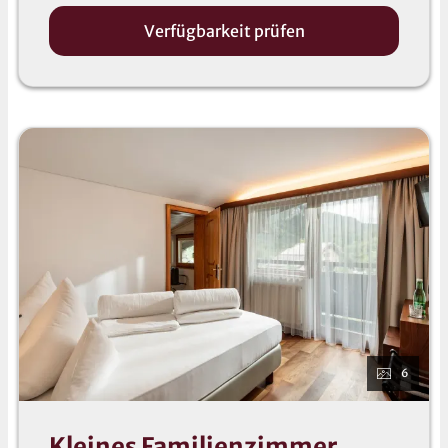
Bademäntel liegen im Zimmer für Sie bereit (auch
Verfügbarkeit prüfen
für Kinder).
Kinder bis 2,99 Jahre sind Gast des Hauses.
Kinder von 3 - 4 Jahre erhalten 70%
Reduktion
Kinder bis 11 Jahre 50% Reduktion
Kinder bis 12 Jahren 20% Reduktion
Kinder ab 12 Jahren 20% Redution
Es wird ein Fixpreis für 2 Erwachsene und 2 Kinder
12 Jahre angezeigt! Sollten die Kinder jünger als 12
Jahre sein, beachten Sie bitte die oben angeführte
Liste - in diesem Fall wird der Preis entsprechend
angepasst!
Sollte eine 5. Person im Zimmer untergebracht
werden ist ein Aufpreis zu bezahlen!
6
Kleines Familienzimmer