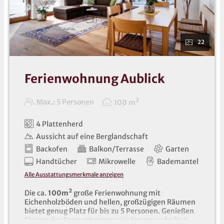
22
Ferienwohnung Aublick
2
Max.: 5 Personen
100
m
4 Plattenherd
Aussicht auf eine Berglandschaft
Backofen
Balkon/Terrasse
Garten
Handtücher
Mikrowelle
Bademantel
Alle Ausstattungsmerkmale anzeigen
Die ca.
100m²
große Ferienwohnung mit
Eichenholzböden und hellen, großzügigen Räumen
bietet genug Platz für bis zu 5 Personen. Genießen
Sie von der
Sonnenterasse
aus den traumhaften