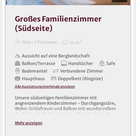
Großes Familienzimmer
(Südseite)
2
Max.: 5 Personen
36
m
Aussicht auf eine Berglandschaft
Balkon/Terrasse
Handtücher
Safe
Bademantel
Verbundene Zimmer
Haupthaus
Doppelbett (Kingsize)
Alle Ausstattungsmerkmale anzeigen
Unsere südseitigen Familienzimmer mit
angrenzendem Kinderzimmer - Durchgangstüre,
Wohn-Schlafraum und Balkon mit wundervollem
Ausblick auf die Berge bieten Platz für bis zu 5
Personen (2 Erwachsene und 3 Kinder)!
Mehr anzeigen
Alle unsere Zimmer sind mit Badewanne
oder Dusche/WC, Fön, Telefon, Radio, Safe und
TV ausgestattet. Handtücher, Saunatücher und