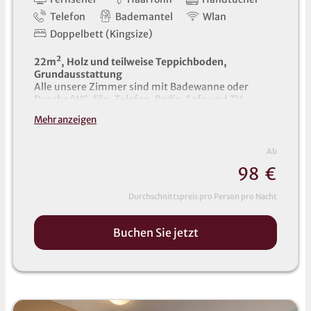
Telefon
Bademantel
Wlan
Doppelbett (Kingsize)
22m², Holz und teilweise Teppichboden,
Grundausstattung
Alle unsere Zimmer sind mit Badewanne oder
Dusche/WC, Fön, Telefon, Radio, Safe und TV
ausgestattet. Handtücher, Saunatücher und
Mehr anzeigen
Bademäntel liegen im Zimmer für Sie bereit (auch
für Kinder auf Vorbestellung).
Ab
9
8
€
Durchschnittspreis pro Person pro Nacht
Buchen Sie jetzt