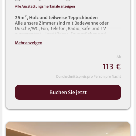
Alle Ausstattungsmerkmale anzeigen
2
5m², Holz und teilweise Teppichboden
Alle unsere Zimmer sind mit Badewanne oder
Dusche/WC, Fön, Telefon, Radio, Safe und TV
ausgestattet. Handtücher, Saunatücher und
Bademäntel liegen im Zimmer für Sie bereit (auch
Mehr anzeigen
für Kinder).
Ab
11
3
€
Durchschnittspreis pro Person pro Nacht
Buchen Sie jetzt