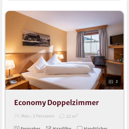
Kinder bis 11,99 Jahre 50% Reduktion
Kinder ab 12 Jahren 20% Redution
Es wird ein Fixpreis für 2 Erwachsene und 2 Kinder
bis 11 Jahre angezeigt! Sollten die Kinder älter als 11
Jahre oder jünger als 5 Jahre sein, beachten Sie
bitte die oben angeführte Liste - in diesem Fall
behalten wir uns Preisänderungen vor!
2
Economy Doppelzimmer
2
Max.: 2 Personen
22
m
Fernseher
Haarföhn
Handtücher