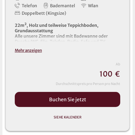
Telefon
Bademantel
Wlan
Doppelbett (Kingsize)
22m², Holz und teilweise Teppichboden,
Grundausstattung
Alle unsere Zimmer sind mit Badewanne oder
Dusche/WC, Fön, Telefon, Radio, Safe und TV
ausgestattet. Handtücher, Saunatücher und
Mehr anzeigen
Bademäntel liegen im Zimmer für Sie bereit (auch
für Kinder auf Vorbestellung).
Ab
10
0
€
Durchschnittspreis pro Person pro Nacht
Buchen Sie jetzt
SIEHE KALENDER