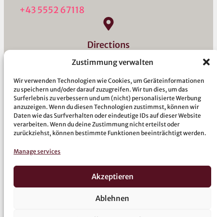
+43 5552 67118
Directions
Our hotel is well connected to public
Zustimmung verwalten
transport, which helps our guests to easily
reach the surrounding area and the
Wir verwenden Technologien wie Cookies, um Geräteinformationen
zu speichern und/oder darauf zuzugreifen. Wir tun dies, um das
mountain railways.
Surferlebnis zu verbessern und um (nicht) personalisierte Werbung
anzuzeigen. Wenn du diesen Technologien zustimmst, können wir
Daten wie das Surfverhalten oder eindeutige IDs auf dieser Website
verarbeiten. Wenn du deine Zustimmung nicht erteilst oder
zurückziehst, können bestimmte Funktionen beeinträchtigt werden.
Manage services
Akzeptieren
Rooms
Wellness
Experience Montafon
Ablehnen
Hotel reviews
Arrival & Contact