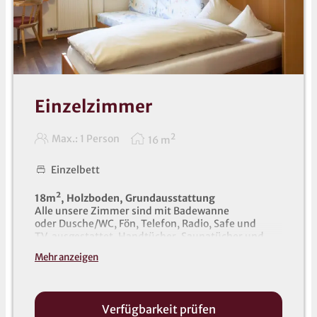
Einzelzimmer
2
Max.: 1 Person
16
m
Einzelbett
18m², Holzboden, Grundausstattung
Alle unsere Zimmer sind mit Badewanne
oder Dusche/WC, Fön, Telefon, Radio, Safe und
TV ausgestattet. Handtücher, Saunatücher und
Bademäntel liegen im Zimmer für Sie bereit (auch
Mehr anzeigen
für Kinder).
Verfügbarkeit prüfen