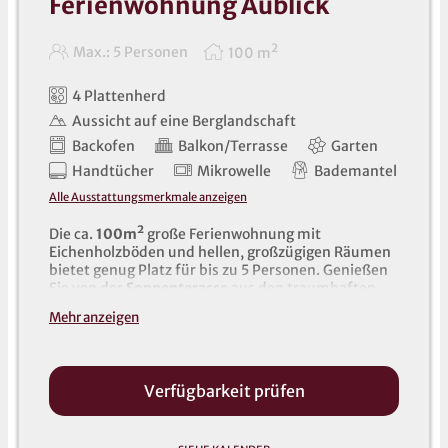
Ferienwohnung Aublick
2
Max.: 5 Personen
100
m
4 Plattenherd
Aussicht auf eine Berglandschaft
Backofen
Balkon/Terrasse
Garten
Handtücher
Mikrowelle
Bademantel
Alle Ausstattungsmerkmale anzeigen
Die ca.
100m²
große Ferienwohnung mit
Eichenholzböden und hellen, großzügigen Räumen
bietet genug Platz für bis zu 5 Personen. Genießen
Sie von der
Sonnenterasse
aus den traumhaften
Panorama-Blick
auf die Berglandschaft.
Mehr anzeigen
Verfügbarkeit prüfen