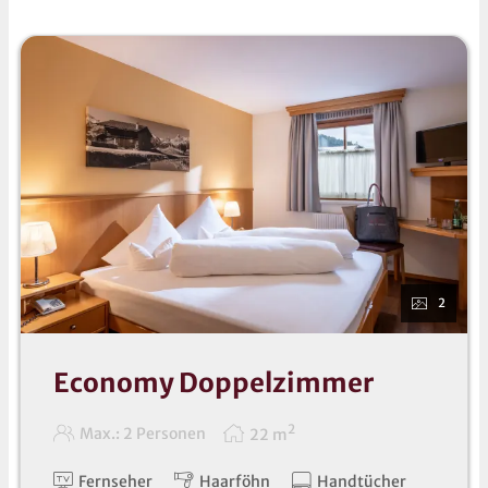
bis 11 Jahre angezeigt! Sollten die Kinder älter als 11
Jahre oder jünger als 5 Jahre sein, beachten Sie
bitte die oben angeführte Liste - in diesem Fall
behalten wir uns Preisänderungen vor!
2
Economy Doppelzimmer
2
Max.: 2 Personen
22
m
Fernseher
Haarföhn
Handtücher