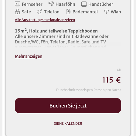
Fernseher
Haarföhn
Handtücher
Safe
Telefon
Bademantel
Wlan
Alle Ausstattungsmerkmale anzeigen
2
5m², Holz und teilweise Teppichboden
Alle unsere Zimmer sind mit Badewanne oder
Dusche/WC, Fön, Telefon, Radio, Safe und TV
ausgestattet. Handtücher, Saunatücher und
Bademäntel liegen im Zimmer für Sie bereit (auch
Mehr anzeigen
für Kinder).
Ab
11
5
€
Durchschnittspreis pro Person pro Nacht
Buchen Sie jetzt
SIEHE KALENDER