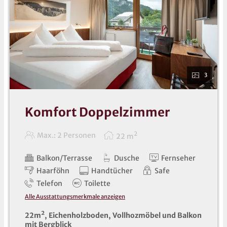
3
Komfort Doppelzimmer
2
Max.: 2 Personen
22
m
Balkon/Terrasse
Dusche
Fernseher
Haarföhn
Handtücher
Safe
Telefon
Toilette
Alle Ausstattungsmerkmale anzeigen
22m²,
Eichenholzboden, Vollhozmöbel und Balkon
mit Bergblick