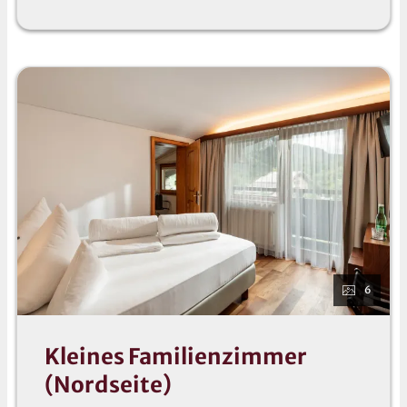
Kinder bis 11 Jahre 50% Reduktion
Kinder bis 12 Jahren 20% Reduktion
Kinder ab 12 Jahren 20% Redution
Es wird ein Fixpreis für 2 Erwachsene und 2 Kinder
12 Jahre angezeigt! Sollten die Kinder jünger als 12
Jahre sein, beachten Sie bitte die oben angeführte
Liste - in diesem Fall wird der Preis entsprechend
angepasst!
Sollte eine 5. Person im Zimmer untergebracht
werden ist ein Aufpreis zu bezahlen!
6
Kleines Familienzimmer
(Nordseite)