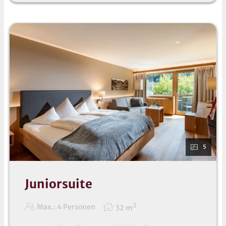
5
Juniorsuite
2
Max.: 4 Personen
32
m